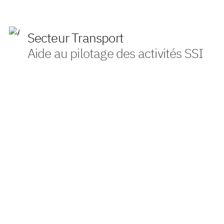
Secteur Transport
Aide au pilotage des activités SSI
Contexte
VONA a accompagné son client dans le pilotage des
activités de son département Sécurité des Systèmes
d’Information (SSI). Face à une organisation complexe
comprenant 11 directions métiers, 600 applications
gérées et 170 projets menés chaque année, le