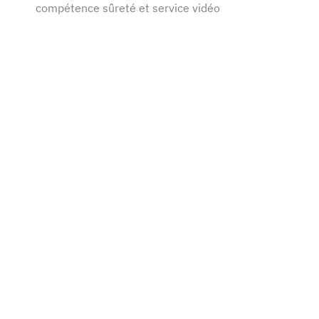
compétence sûreté et service vidéo
Secteur Public
:
Accompagnement de la
transformation digitale d'une entité IT de 7 000
collaborateurs
Secteur Transport
:
Aide au pilotage des activités
SSI