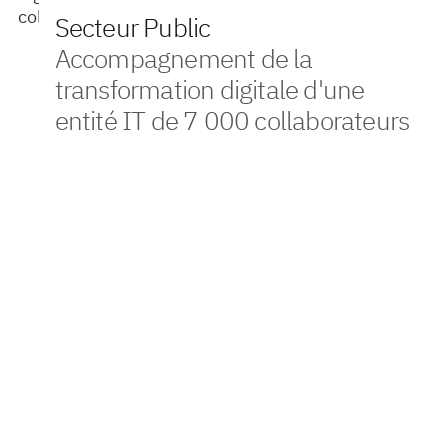
Secteur Public
Accompagnement de la
transformation digitale d'une
entité IT de 7 000 collaborateurs
Contexte
VONA a accompagné une administration gouvernementale
dans la conduite de son programme de transformation
digitale, ainsi que dans l’industrialisation des processus
de son entité IT. Cette entité, composée de près de 7 000
collaborateurs, conçoit, développe, met en œuvre et gère