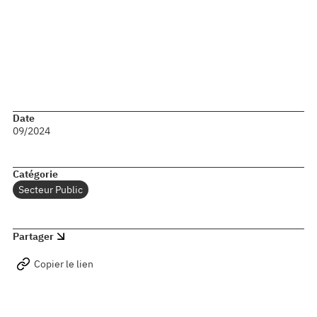
Ce programme a donc permis de moderniser en
profondeur l’organisation de l’entité IT tout en optimisant
ses performances et en facilitant l’adhésion des équipes.
Date
09/2024
Catégorie
Secteur Public
Partager
Copier le lien